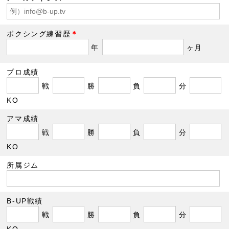
ボクシング練習歴
＊
年
ヶ月
プロ成績
戦
勝
負
分
KO
アマ成績
戦
勝
負
分
KO
所属ジム
B-UP戦績
戦
勝
負
分