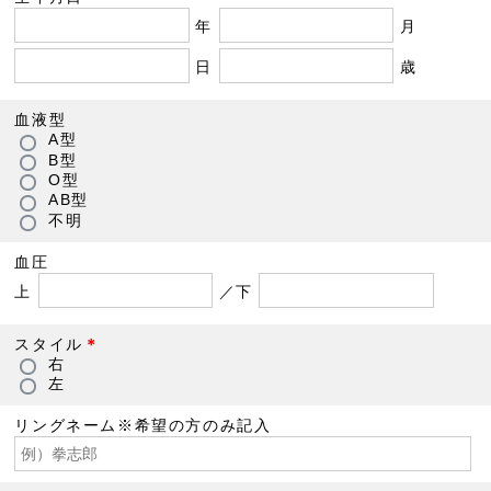
年
月
日
歳
血液型
A型
B型
O型
AB型
不明
血圧
上
／下
スタイル
＊
右
左
リングネーム※希望の方のみ記入