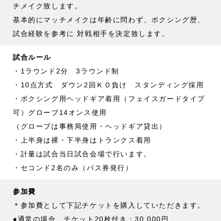
チメイク致します。
基本的にマッチメイクは年齢に問わず、ボクシング歴、
試合経験を参考に 対戦相手を決定致します。
試合ルール
・1ラウンド2分 3ラウンド制
・10点方式 ダウン2回ＫＯ負け スタンディング採用
・ボクシング用ヘッドギア着用（フェイスガードタイプ
可）グローブ14オンス使用
（グローブは事務局使用・ヘッドギア貸出）
・上半身は裸・下半身はトランクス着用
・計量は試合当日試合会場で行います。
・セコンド2名のみ（パス券発行）
参加費
＊参加費として下記チケットを購入していただきます。
●通常の場合、チケット20枚付き：30,000円